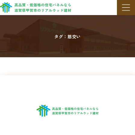
メニ
タグ：筋交い