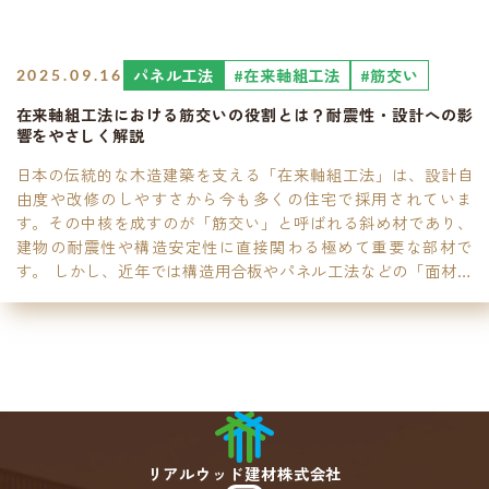
パネル工法
#在来軸組工法
#筋交い
2025.09.16
在来軸組工法における筋交いの役割とは？耐震性・設計への影
響をやさしく解説
日本の伝統的な木造建築を支える「在来軸組工法」は、設計自
由度や改修のしやすさから今も多くの住宅で採用されていま
す。その中核を成すのが「筋交い」と呼ばれる斜め材であり、
建物の耐震性や構造安定性に直接関わる極めて重要な部材で
す。 しかし、近年では構造用合板やパネル工法などの「面材」
も多用されるようになり、「筋交い」との使い分けや併用につ
いての知識が求められています。また、施工精度や作業者スキ
ルが建物性能に直結することから、現場での取り扱いにも高い
専門性が必要です。 本記事では、筋交いの基本から最新の活用
方法、施工課題への対策、そしてハイブリッド設計の考え方ま
で、在来軸組工法における筋交いの役割と実 […]
リアルウッド建材株式会社