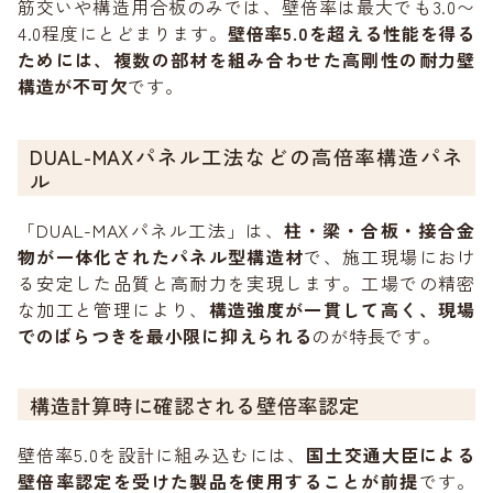
筋交いや構造用合板のみでは、壁倍率は最大でも3.0〜
4.0程度にとどまります。
壁倍率5.0を超える性能を得る
ためには、複数の部材を組み合わせた高剛性の耐力壁
構造が不可欠
です。
DUAL-MAXパネル工法などの高倍率構造パネ
ル
「DUAL-MAXパネル工法」は、
柱・梁・合板・接合金
物が一体化されたパネル型構造材
で、施工現場におけ
る安定した品質と高耐力を実現します。工場での精密
な加工と管理により、
構造強度が一貫して高く、現場
でのばらつきを最小限に抑えられる
のが特長です。
構造計算時に確認される壁倍率認定
壁倍率5.0を設計に組み込むには、
国土交通大臣による
壁倍率認定を受けた製品を使用することが前提
です。