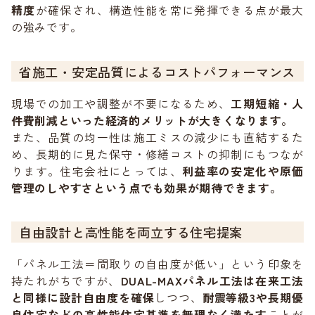
精度
が確保され、構造性能を常に発揮できる点が最大
の強みです。
省施工・安定品質によるコストパフォーマンス
現場での加工や調整が不要になるため、
工期短縮・人
件費削減といった経済的メリットが大きくなります。
また、品質の均一性は施工ミスの減少にも直結するた
め、長期的に見た保守・修繕コストの抑制にもつなが
ります。住宅会社にとっては、
利益率の安定化や原価
管理のしやすさという点でも効果が期待できます。
自由設計と高性能を両立する住宅提案
「パネル工法＝間取りの自由度が低い」という印象を
持たれがちですが、
DUAL-MAXパネル工法は在来工法
と同様に設計自由度を確保
しつつ、
耐震等級3や長期優
良住宅などの高性能住宅基準を無理なく満たす
ことが