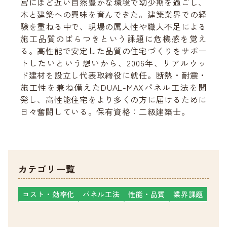
宮にほど近い自然豊かな環境で幼少期を過ごし、
木と建築への興味を育んできた。建築業界での経
験を重ねる中で、現場の属人性や職人不足による
施工品質のばらつきという課題に危機感を覚え
る。高性能で安定した品質の住宅づくりをサポー
トしたいという想いから、2006年、リアルウッ
ド建材を設立し代表取締役に就任。断熱・耐震・
施工性を兼ね備えたDUAL-MAXパネル工法を開
発し、高性能住宅をより多くの方に届けるために
日々奮闘している。保有資格：二級建築士。
カテゴリ一覧
コスト・効率化
パネル工法
性能・品質
業界課題