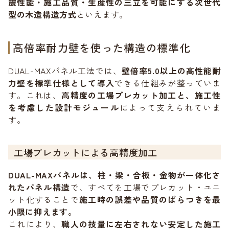
震性能・施工品質・生産性の三立を可能にする次世代
型の木造構造方式
といえます。
高倍率耐力壁を使った構造の標準化
DUAL-MAXパネル工法では、
壁倍率5.0以上の高性能耐
力壁を標準仕様として導入
できる仕組みが整っていま
す。これは、
高精度の工場プレカット加工と、施工性
を考慮した設計モジュール
によって支えられていま
す。
工場プレカットによる高精度加工
DUAL-MAXパネルは、柱・梁・合板・金物が一体化さ
れたパネル構造
で、すべてを工場でプレカット・ユニ
ット化することで
施工時の誤差や品質のばらつきを最
小限に抑えます。
これにより、
職人の技量に左右されない安定した施工