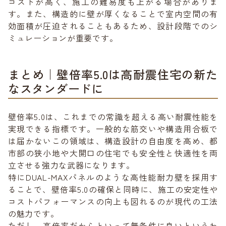
コストが高く、施工の難易度も上がる場合がありま
す。また、構造的に壁が厚くなることで室内空間の有
効面積が圧迫されることもあるため、設計段階でのシ
ミュレーションが重要です。
まとめ｜壁倍率5.0は高耐震住宅の新た
なスタンダードに
壁倍率5.0は、これまでの常識を超える高い耐震性能を
実現できる指標です。一般的な筋交いや構造用合板で
は届かないこの領域は、構造設計の自由度を高め、都
市部の狭小地や大開口の住宅でも安全性と快適性を両
立させる強力な武器になります。
特にDUAL-MAXパネルのような高性能耐力壁を採用す
ることで、壁倍率5.0の確保と同時に、施工の安定性や
コストパフォーマンスの向上も図れるのが現代の工法
の魅力です。
ただし、高倍率だからといって無条件に良いというわ