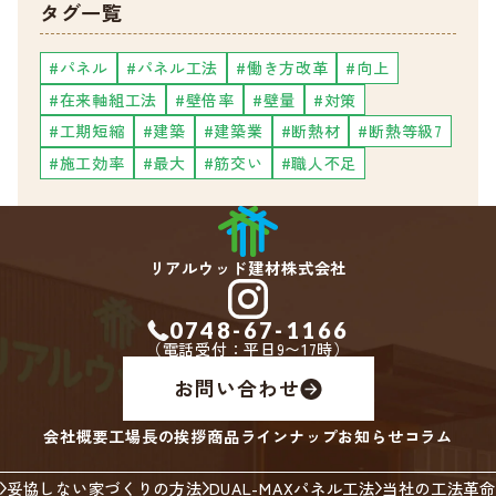
タグ一覧
#パネル
#パネル工法
#働き方改革
#向上
#在来軸組工法
#壁倍率
#壁量
#対策
#工期短縮
#建築
#建築業
#断熱材
#断熱等級7
#施工効率
#最大
#筋交い
#職人不足
リアルウッド建材株式会社
0748-67-1166
（電話受付：平日9〜17時）
お問い合わせ
会社概要
工場長の挨拶
商品ラインナップ
お知らせ
コラム
妥協しない家づくりの方法
DUAL-MAXパネル工法
当社の工法革命