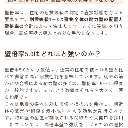
壁倍率は、住宅の耐震等級の判定に直接影響を与える
要素です。
耐震等級1〜3は建物全体の耐力壁の配置と
壁倍率の合計
によって決まります。とくに等級3を狙う
場合、高倍率壁の導入は有効な手段となります。
壁倍率5.0はどれほど強いのか？
壁倍率5.0という数値は、通常の住宅で使われる壁と比
べて非常に高い耐震性能を意味しています。従来の筋
かいや合板による耐力壁の多くは、壁倍率2.5〜3.0程度
が一般的ですが、5.0という数値はそれらを大きく上回
る強度です。
これは地震の揺れに対して強い抵抗力を発揮し、構造
体の変形や損傷を最小限に抑える効果が期待されま
す。特に壁の配置が制限される間取りや大開口を採用
したプランでは、高倍率壁で強度を上げるための選択